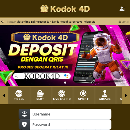
. Bandar slot online paling gacor dan bandar togel terpercaya Indonesia
Selamat Data
TOGEL
SLOT
LIVE CASINO
SPORT
ARCADE
SABU