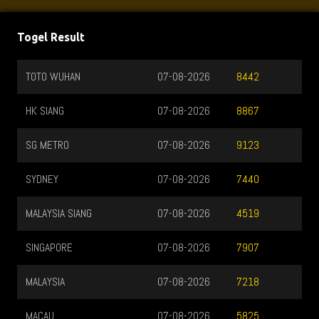
Togel Result
TOTO WUHAN
07-08-2026
8442
HK SIANG
07-08-2026
8867
SG METRO
07-08-2026
9123
SYDNEY
07-08-2026
7440
MALAYSIA SIANG
07-08-2026
4519
SINGAPORE
07-08-2026
7907
MALAYSIA
07-08-2026
7218
MACAU
07-08-2026
5825