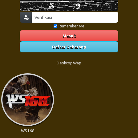
Remember Me
Masuk
Daftar Sekarang
Desktop
Wap
WS168